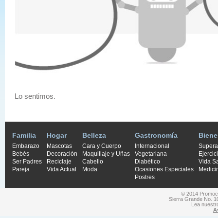
Lo sentimos.
Familia
Hogar
Belleza
Gastronomía
Biene
Embarazo
Mascotas
Cara y Cuerpo
Internacional
Supera
Bebés
Decoración
Maquillaje y Uñas
Vegetariana
Ejercic
Ser Padres
Reciclaje
Cabello
Diabético
Vida S
Pareja
Vida Actual
Moda
Ocasiones Especiales
Medici
Postres
© 2014 Promocio
Sierra Grande No. 1
Lea nuest
A