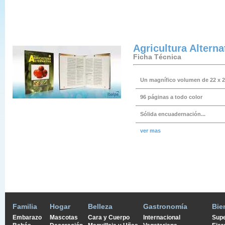
Agricultura Alterna
Ficha Técnica
Un magnífico volumen de 22 x 
96 páginas a todo color
Sólida encuadernación...
ver mas
Familia
Hogar
Belleza
Gastronomía
Bie
Embarazo
Mascotas
Cara y Cuerpo
Internacional
Supe