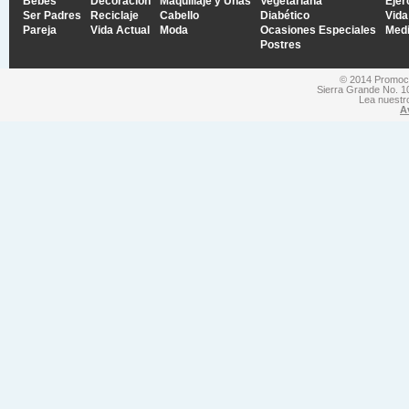
Bebés
Decoración
Maquillaje y Uñas
Vegetariana
Ejer
Ser Padres
Reciclaje
Cabello
Diabético
Vida
Pareja
Vida Actual
Moda
Ocasiones Especiales
Medi
Postres
© 2014 Promocio
Sierra Grande No. 1
Lea nuest
A