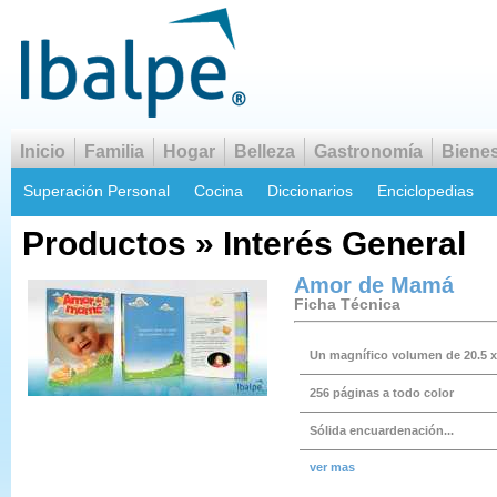
Inicio
Familia
Hogar
Belleza
Gastronomía
Bienes
Superación Personal
Cocina
Diccionarios
Enciclopedias
Productos » Interés General
Amor de Mamá
Ficha Técnica
Un magnífico volumen de 20.5 x
256 páginas a todo color
Sólida encuardenación...
ver mas