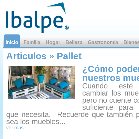
Inicio
Familia
Hogar
Belleza
Gastronomía
Bienes
La violencia es el miedo a l
Articulos » Pallet
¿Cómo podem
nuestros mu
Cuando esté
cambiar los mue
pero no cuente c
suficiente para
que necesita. Recuerde que también pu
sea los muebles...
ver mas