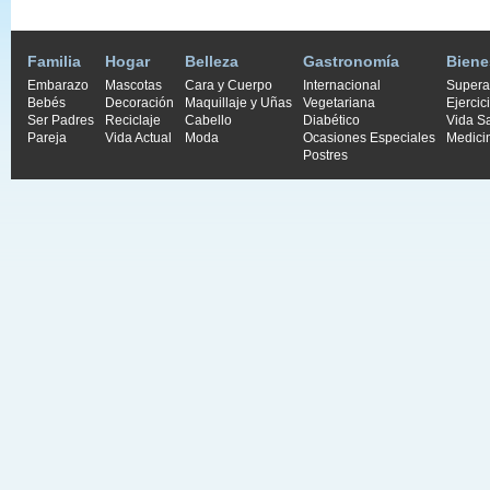
Familia
Hogar
Belleza
Gastronomía
Biene
Embarazo
Mascotas
Cara y Cuerpo
Internacional
Supera
Bebés
Decoración
Maquillaje y Uñas
Vegetariana
Ejercic
Ser Padres
Reciclaje
Cabello
Diabético
Vida S
Pareja
Vida Actual
Moda
Ocasiones Especiales
Medici
Postres