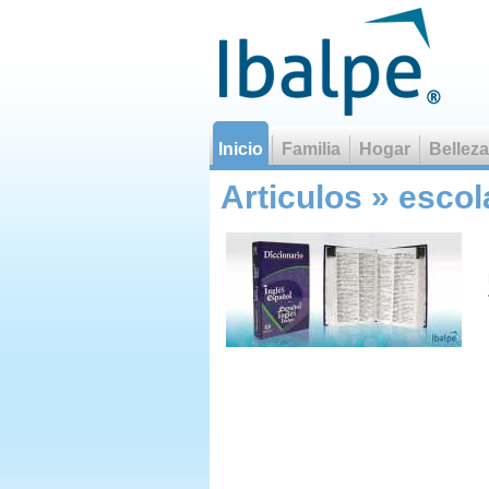
Inicio
Familia
Hogar
Belleza
Las matemáticas n
Articulos » escol