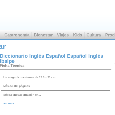
Gastronomía
Bienestar
Viajes
Kids
Cultura
Prod
o mienten, lo que hay son muchos matemáticos mentirosos
Hen
ar
Diccionario Inglés Español Español Inglés
Ibalpe
Ficha Técnica
Un magnífico volumen de 13.5 x 21 cm
Más de 480 páginas
Sólida encuadernación en...
ver mas