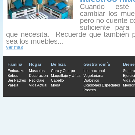
Cuando esté
cambiar los mue
pero no cuente c
suficiente para
que necesita. Recuerde que también pu
sea los muebles...
ver mas
Familia
Hogar
Belleza
Gastronomía
Biene
Embarazo
Mascotas
Cara y Cuerpo
Internacional
Supera
Bebés
Decoración
Maquillaje y Uñas
Vegetariana
Ejercic
Ser Padres
Reciclaje
Cabello
Diabético
Vida S
Pareja
Vida Actual
Moda
Ocasiones Especiales
Medici
Postres