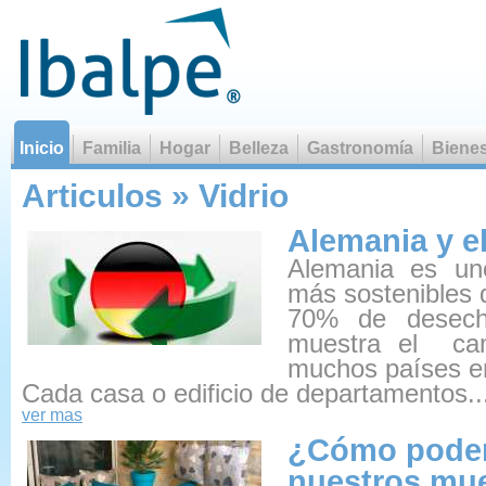
Inicio
Familia
Hogar
Belleza
Gastronomía
Bienes
Que la comida sea tu alimen
Articulos » Vidrio
Alemania y el
Alemania es un
más sostenibles 
70% de desecho
muestra el cam
muchos países e
Cada casa o edificio de departamentos..
ver mas
¿Cómo podem
nuestros mu