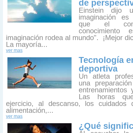
de perspecti
Einstein dijo
imaginación es
que el cono
conocimiento e
imaginación rodea al mundo". ¡Mejor di
La mayoría...
ver mas
Tecnología e
deportiva
Un atleta profes
una preparación
entrenamientos y
Las horas que
ejercicio, al descanso, los cuidados
alimentación,...
ver mas
¿Qué signifi